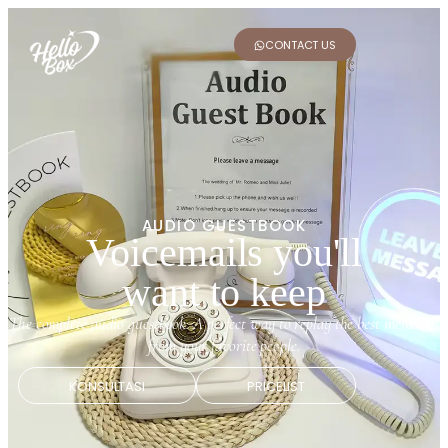
CONTACT US
AUDIO GUESTBOOK
Voicemails you'll
want to keep
The complete audio guestbook. A perfect way to replay the best memories
from your favorite people.
KONSULTASI
PRICELIST