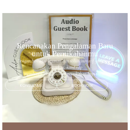
Rencanakan Pengalaman Baru
untuk Pernikahanmu
Dengan berbagai layanan dan solusi inovatif yang kami
tawarkan, kami siap
membantu mewujudkan pernikahan impianmu.
KONSULTASI
BOOK NOW