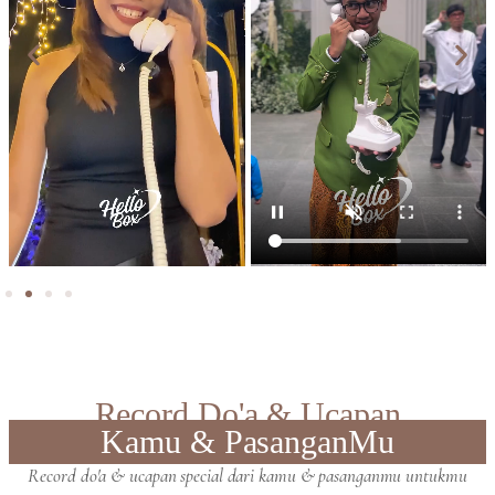
Record Do'a & Ucapan
Kamu & PasanganMu
Record do'a & ucapan special dari kamu & pasanganmu untukmu