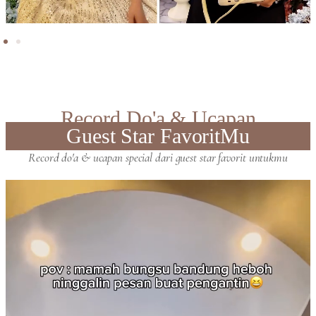
Record Do'a & Ucapan
Guest Star FavoritMu
Record do'a & ucapan special dari guest star favorit untukmu