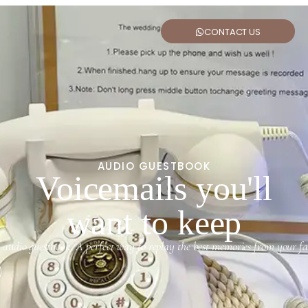
CONTACT US
AUDIO GUESTBOOK
Voicemails you'll
want to keep
 audio guestbook. A perfect way to replay the best memories from your fav