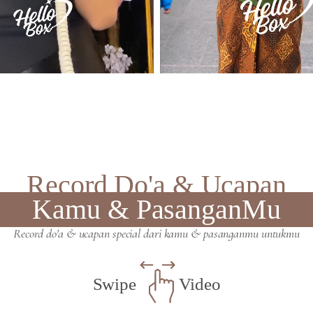
Record Do'a & Ucapan
Kamu & PasanganMu
Record do'a & ucapan special dari kamu & pasanganmu untukmu
Swipe
Video