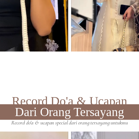
Record Do'a & Ucapan
Dari Orang Tersayang
Record do'a & ucapan special dari orang tersayang untukmu