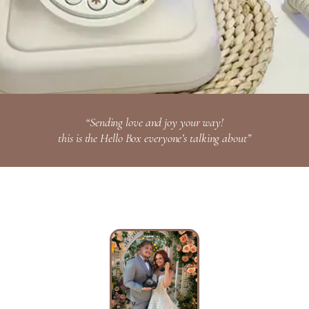
“Sending love and joy your way!
this is the Hello Box everyone’s talking about”