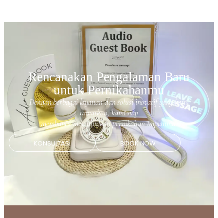
Rencanakan Pengalaman Baru
untuk Pernikahanmu
Dengan berbagai layanan dan solusi inovatif yang kami
tawarkan, kami siap
membantu mewujudkan pernikahan impianmu.
KONSULTASI
BOOK NOW