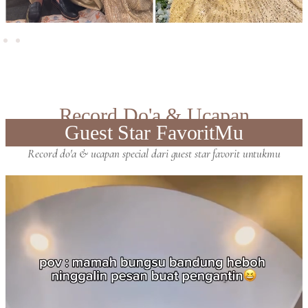
Record Do'a & Ucapan
Guest Star FavoritMu
Record do'a & ucapan special dari guest star favorit untukmu