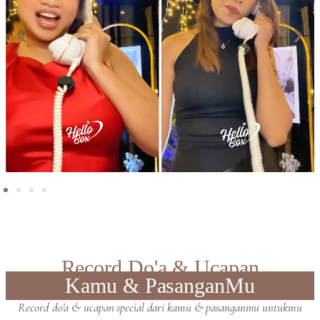
Record Do'a & Ucapan
Kamu & PasanganMu
Record do'a & ucapan special dari kamu & pasanganmu untukmu