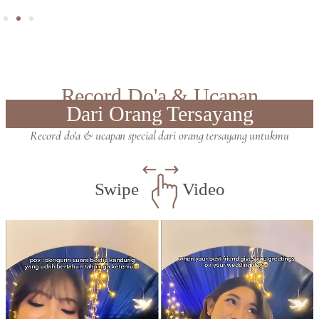
Record Do'a & Ucapan
Dari Orang Tersayang
Record do'a & ucapan special dari orang tersayang untukmu
Swipe
Video