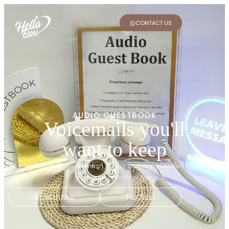
CONTACT US
AUDIO GUESTBOOK
Voicemails you'll
want to keep
The complete audio guestbook. A perfect way to replay the best memories
from your favorite people.
KONSULTASI
PRICELIST