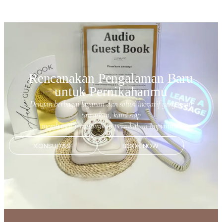
Rencanakan Pengalaman Baru
untuk Pernikahanmu
Dengan berbagai layanan dan solusi inovatif yang kami
tawarkan, kami siap
membantu mewujudkan pernikahan impianmu.
KONSULTASI
BOOK NOW