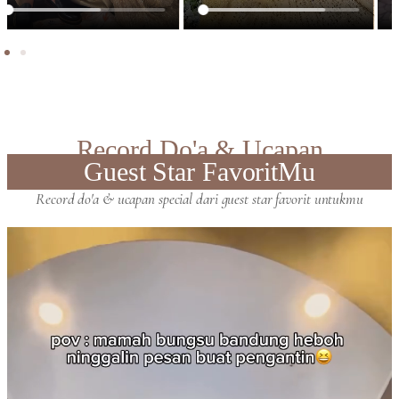
Record Do'a & Ucapan
Guest Star FavoritMu
Record do'a & ucapan special dari guest star favorit untukmu