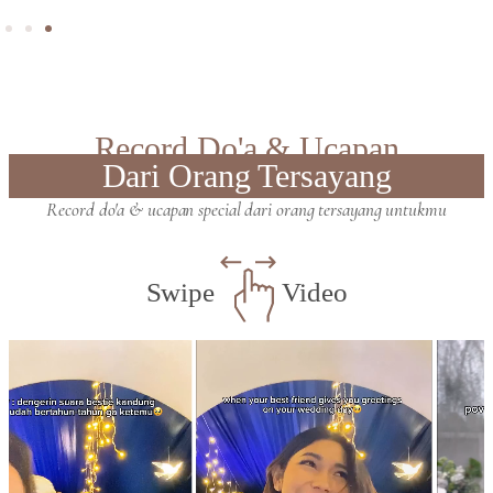
Record Do'a & Ucapan
Dari Orang Tersayang
Record do'a & ucapan special dari orang tersayang untukmu
Swipe
Video