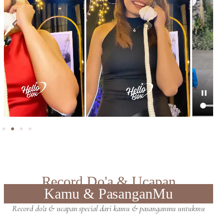
Record Do'a & Ucapan
Kamu & PasanganMu
Record do'a & ucapan special dari kamu & pasanganmu untukmu