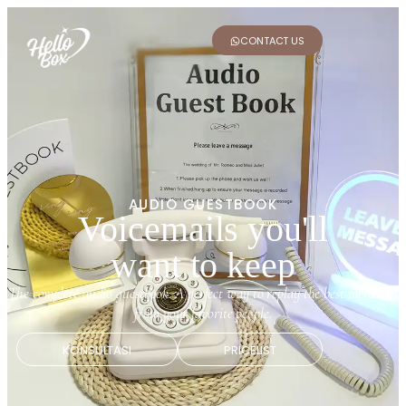
CONTACT US
AUDIO GUESTBOOK
Voicemails you'll
want to keep
The complete audio guestbook. A perfect way to replay the best memories
from your favorite people.
KONSULTASI
PRICELIST