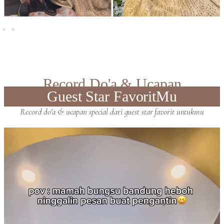
Record Do'a & Ucapan
Guest Star FavoritMu
Record do'a & ucapan special dari guest star favorit untukmu