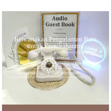
Rencanakan Pengalaman Baru
untuk Pernikahanmu
Dengan berbagai layanan dan solusi inovatif yang kami
tawarkan, kami siap
membantu mewujudkan pernikahan impianmu.
KONSULTASI
BOOK NOW