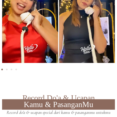
Record Do'a & Ucapan
Kamu & PasanganMu
Record do'a & ucapan special dari kamu & pasanganmu untukmu