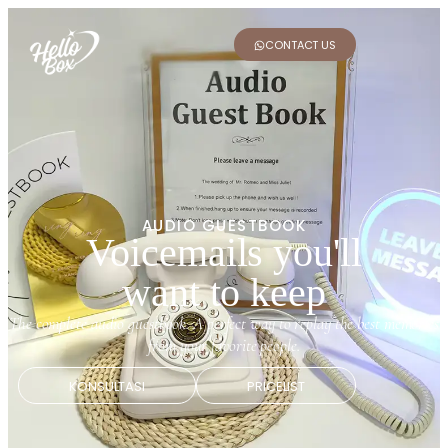
CONTACT US
AUDIO GUESTBOOK
Voicemails you'll
want to keep
The complete audio guestbook. A perfect way to replay the best memories
from your favorite people.
KONSULTASI
PRICELIST