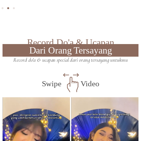
Record Do'a & Ucapan
Dari Orang Tersayang
Record do'a & ucapan special dari orang tersayang untukmu
Swipe
Video