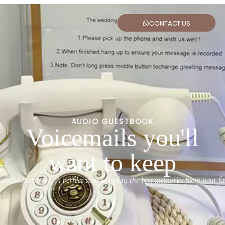
CONTACT US
AUDIO GUESTBOOK
Voicemails you'll
want to keep
 audio guestbook. A perfect way to replay the best memories from your fav