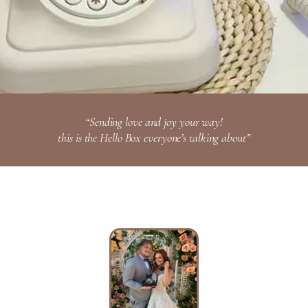
“Sending love and joy your way!
this is the Hello Box everyone’s talking about”