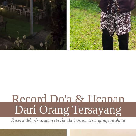
Record Do'a & Ucapan
Dari Orang Tersayang
Record do'a & ucapan special dari orang tersayang untukmu