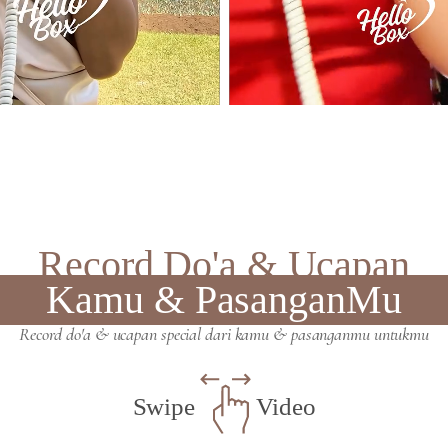
Record Do'a & Ucapan
Kamu & PasanganMu
Record do'a & ucapan special dari kamu & pasanganmu untukmu
Swipe
Video