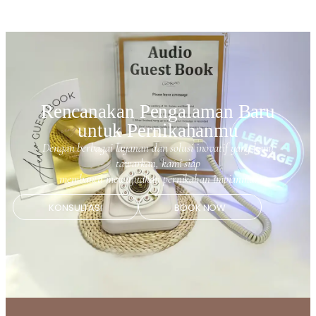
Rencanakan Pengalaman Baru
untuk Pernikahanmu
Dengan berbagai layanan dan solusi inovatif yang kami
tawarkan, kami siap
membantu mewujudkan pernikahan impianmu.
KONSULTASI
BOOK NOW