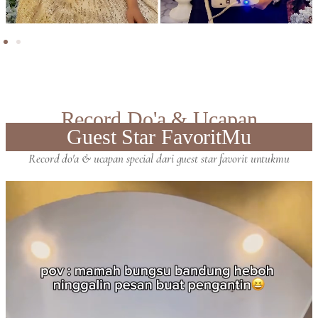
Record Do'a & Ucapan
Guest Star FavoritMu
Record do'a & ucapan special dari guest star favorit untukmu