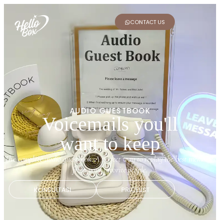
CONTACT US
AUDIO GUESTBOOK
Voicemails you'll
want to keep
The complete audio guestbook. A perfect way to replay the best memories
from your favorite people.
KONSULTASI
PRICELIST