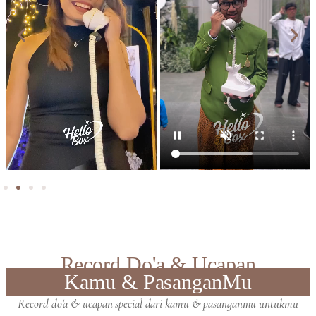
Record Do'a & Ucapan
Kamu & PasanganMu
Record do'a & ucapan special dari kamu & pasanganmu untukmu