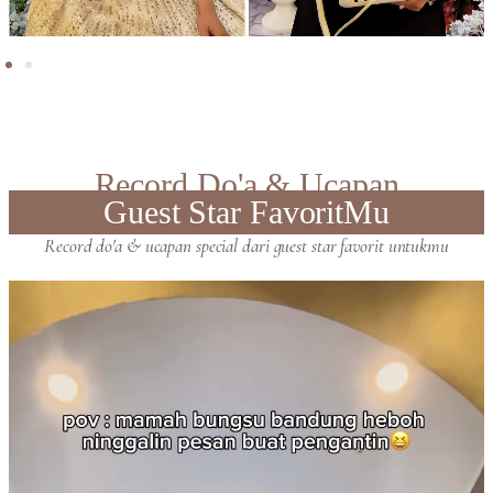
Record Do'a & Ucapan
Guest Star FavoritMu
Record do'a & ucapan special dari guest star favorit untukmu