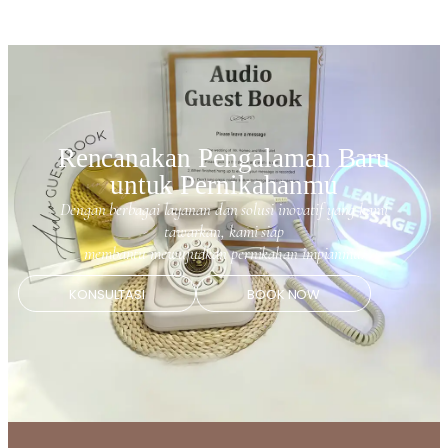
Rencanakan Pengalaman Baru
untuk Pernikahanmu
Dengan berbagai layanan dan solusi inovatif yang kami
tawarkan, kami siap
membantu mewujudkan pernikahan impianmu.
KONSULTASI
BOOK NOW