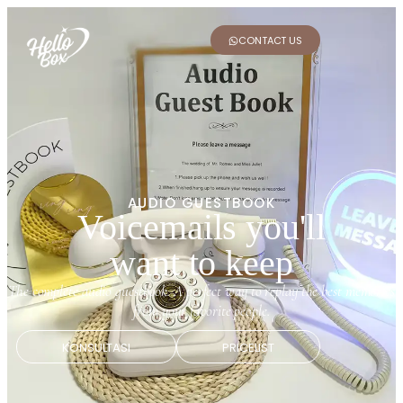
CONTACT US
AUDIO GUESTBOOK
Voicemails you'll
want to keep
The complete audio guestbook. A perfect way to replay the best memories
from your favorite people.
KONSULTASI
PRICELIST