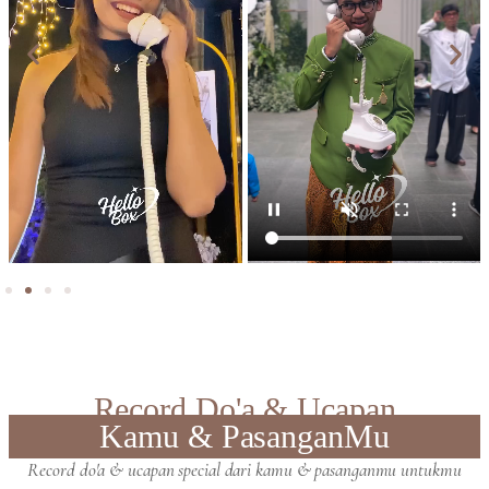
Record Do'a & Ucapan
Kamu & PasanganMu
Record do'a & ucapan special dari kamu & pasanganmu untukmu