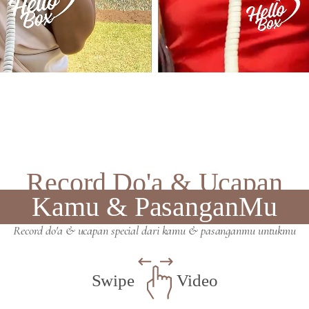
Record Do'a & Ucapan
Kamu & PasanganMu
Record do'a & ucapan special dari kamu & pasanganmu untukmu
Swipe
Video