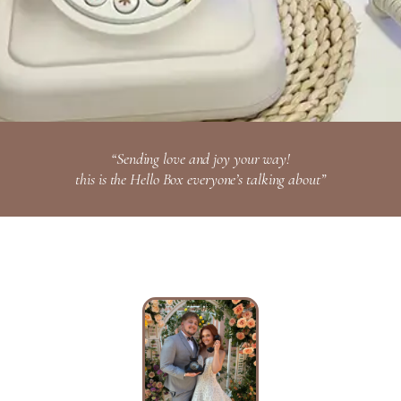
“Sending love and joy your way!
this is the Hello Box everyone’s talking about”