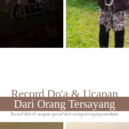
Record Do'a & Ucapan
Dari Orang Tersayang
Record do'a & ucapan special dari orang tersayang untukmu