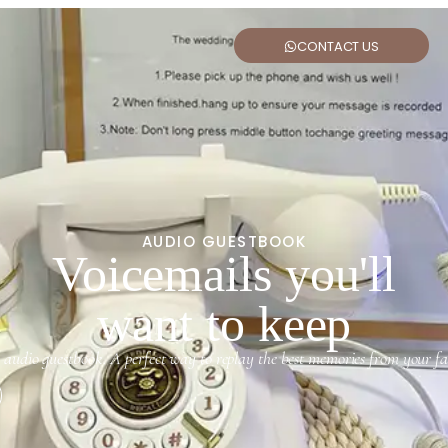
CONTACT US
AUDIO GUESTBOOK
Voicemails you'll
want to keep
 audio guestbook. A perfect way to replay the best memories from your fav