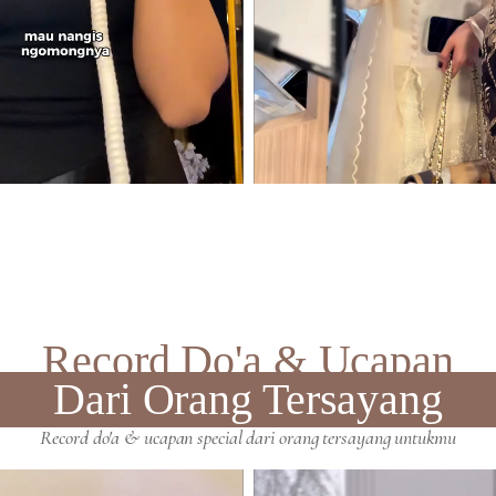
Record Do'a & Ucapan
Dari Orang Tersayang
Record do'a & ucapan special dari orang tersayang untukmu