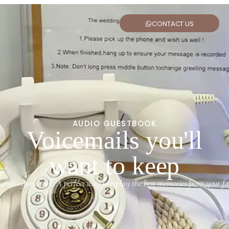
CONTACT US
AUDIO GUESTBOOK
Voicemails you'll
want to keep
 audio guestbook. A perfect way to replay the best memories from your fav