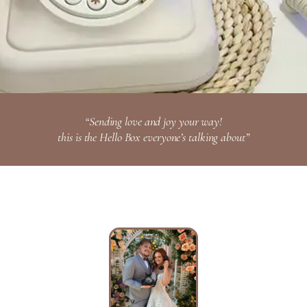
“Sending love and joy your way!
this is the Hello Box everyone’s talking about”