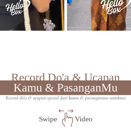
Record Do'a & Ucapan
Kamu & PasanganMu
Record do'a & ucapan special dari kamu & pasanganmu untukmu
Swipe
Video